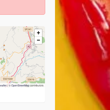
+
−
eaflet
|
©
OpenStreetMap
contributors