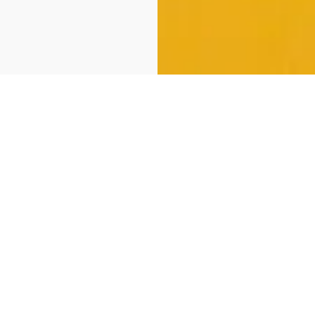
 Peperoncino 2024
AGO
AGO
Enogastronomia
Enog
08
07