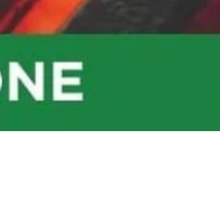
AGO
AGO
astronomia
Enogastrono
04
06