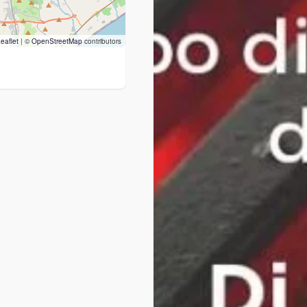
eaflet
|
©
OpenStreetMap
contributors