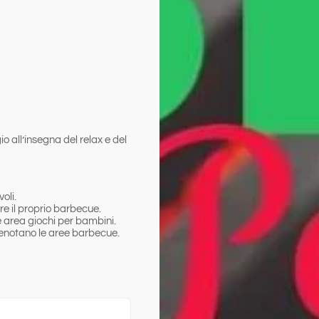
o all’insegna del relax e del
oli.
are il proprio barbecue.
e area giochi per bambini.
renotano le aree barbecue.