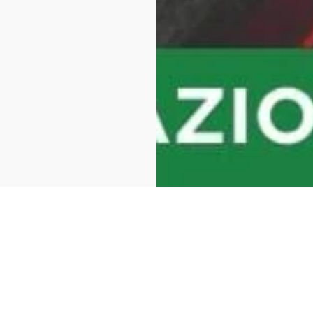
AGO
AGO
Enogastronomia
Enog
08
07