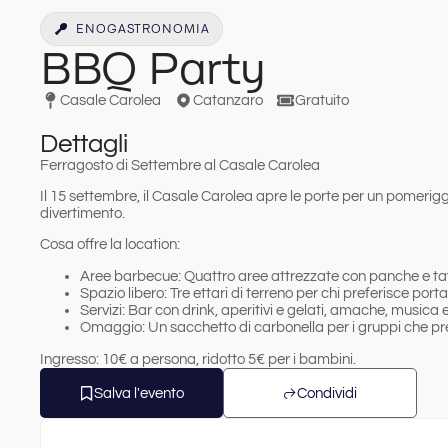
ENOGASTRONOMIA
BBQ Party
Casale Carolea
Catanzaro
Gratuito
Dettagli
Ferragosto di Settembre al Casale Carolea
Il 15 settembre, il Casale Carolea apre le porte per un pomeriggi
divertimento.
Cosa offre la location:
Aree barbecue:
Quattro aree attrezzate con panche e tav
Spazio libero:
Tre ettari di terreno per chi preferisce port
Servizi:
Bar con drink, aperitivi e gelati, amache, musica 
Omaggio:
Un sacchetto di carbonella per i gruppi che p
Ingresso:
10€ a persona, ridotto 5€ per i bambini.
Salva l'evento
Condividi