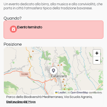
Un evento dedicato alla birra, alla musica e alla convivialità, che
porta in città l’atmosfera tipica della tradizione bavarese.
Quando?
Evento terminato
Posizione
+
−
Leaflet
|
©
OpenStreetMap
contributors
Parco della Biodiversità Mediterranea, Via Scuola Agraria,
Catanzaro, CZ
Vedi su Google Maps