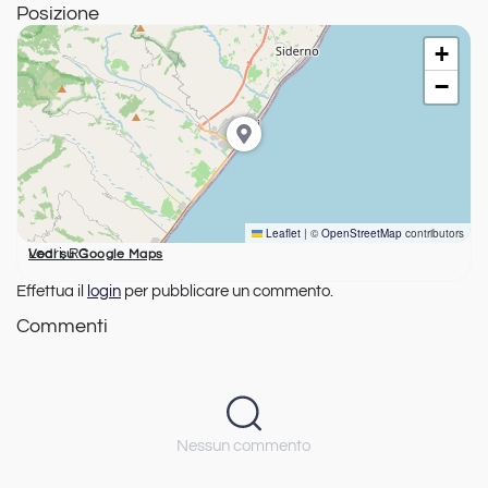
Posizione
+
−
Leaflet
|
©
OpenStreetMap
contributors
Locri, RC
Vedi su Google Maps
Effettua il
login
per pubblicare un commento.
Commenti
Nessun commento