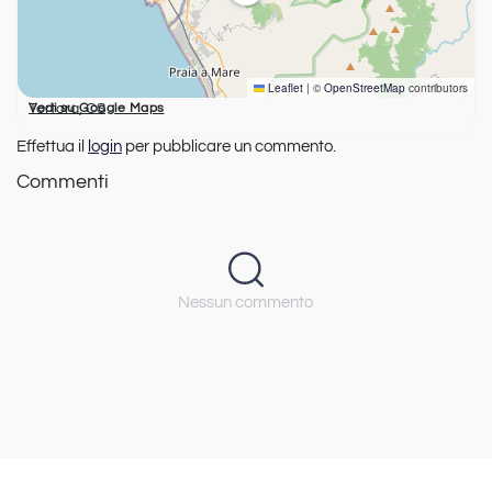
Leaflet
|
©
OpenStreetMap
contributors
Tortora, CS
Vedi su Google Maps
Effettua il
login
per pubblicare un commento.
Commenti
Nessun commento