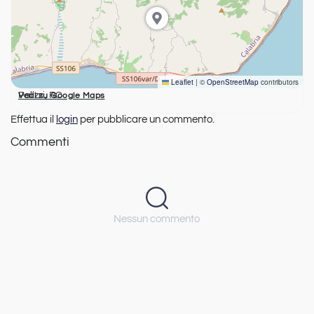
Leaflet
|
©
OpenStreetMap
contributors
Palizzi, RC
Vedi su Google Maps
Effettua il
login
per pubblicare un commento.
Commenti
Nessun commento