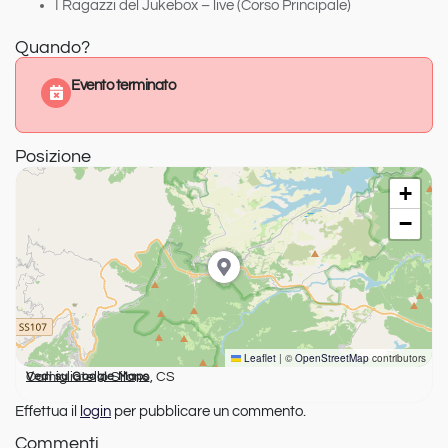
I Ragazzi del Jukebox – live (Corso Principale)
Quando?
Evento terminato
Posizione
+
−
Leaflet
|
©
OpenStreetMap
contributors
Camigliatello Silano, CS
Vedi su Google Maps
Effettua il
login
per pubblicare un commento.
Commenti