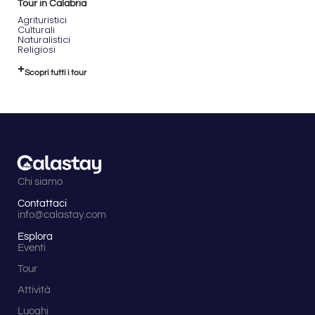
Tour in Calabria
Agrituristici
Culturali
Naturalistici
Religiosi
Scopri tutti i tour
Chi siamo
Contattaci
info@calastay.com
Esplora
Eventi
Tour
Attività
Luoghi