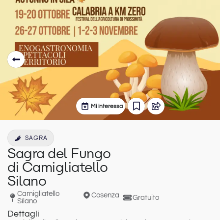
Mi interessa
SAGRA
Sagra del Fungo
di Camigliatello
Silano
Camigliatello
Cosenza
Gratuito
Silano
Dettagli