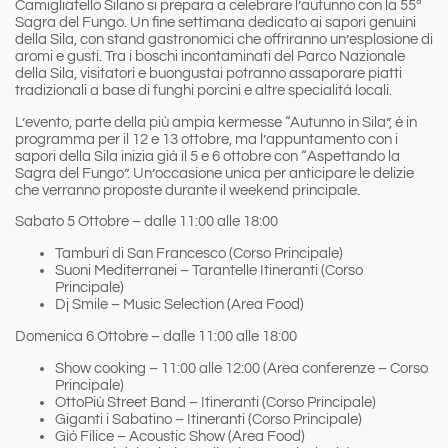
Camigliatello Silano si prepara a celebrare l’autunno con la 55ª
Sagra del Fungo
. Un fine settimana dedicato ai sapori genuini
della Sila, con stand gastronomici che offriranno un’esplosione di
aromi e gusti. Tra i boschi incontaminati del Parco Nazionale
della Sila, visitatori e buongustai potranno assaporare piatti
tradizionali a base di funghi porcini e altre specialità locali.
L’evento, parte della più ampia kermesse “Autunno in Sila”, è in
programma per il
12 e 13 ottobre
, ma l’appuntamento con i
sapori della Sila inizia già il
5 e 6 ottobre
con “
Aspettando la
Sagra del Fungo
”. Un’occasione unica per anticipare le delizie
che verranno proposte durante il weekend principale.
Sabato 5 Ottobre – dalle 11:00 alle 18:00
Tamburi di San Francesco (Corso Principale)
Suoni Mediterranei – Tarantelle Itineranti (Corso
Principale)
Dj Smile – Music Selection (Area Food)
Domenica 6 Ottobre – dalle 11:00 alle 18:00
Show cooking – 11:00 alle 12:00 (Area conferenze – Corso
Principale)
OttoPiù Street Band – Itineranti (Corso Principale)
Giganti i Sabatino – Itineranti (Corso Principale)
Giò Filice – Acoustic Show (Area Food)