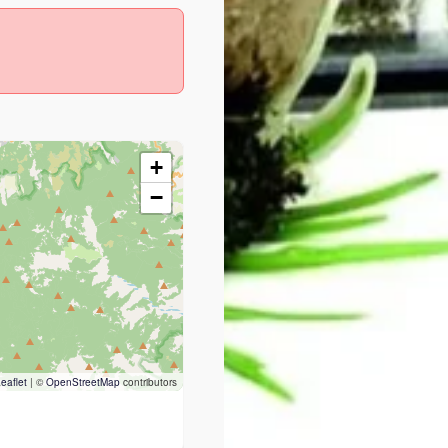
+
−
eaflet
|
©
OpenStreetMap
contributors