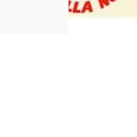
 funghi a Gambarie d'Aspromont
AGO
Evento termin
Sagra
09
Savelli