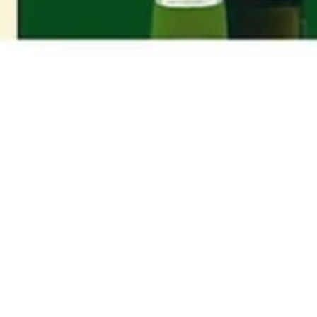
e
ato
Sagra
Evento terminato
Sagra