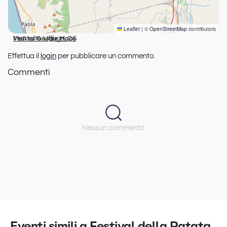
Leaflet
|
©
OpenStreetMap
contributors
Montalto Uffugo, CS
Vedi su Google Maps
Effettua il
login
per pubblicare un commento.
Commenti
Nessun commento
Eventi simili a Festival della Patata