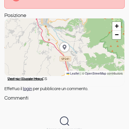
Posizione
+
−
Leaflet
|
©
OpenStreetMap
contributors
Donnici Superiore, CS
Vedi su Google Maps
Effettua il
login
per pubblicare un commento.
Commenti