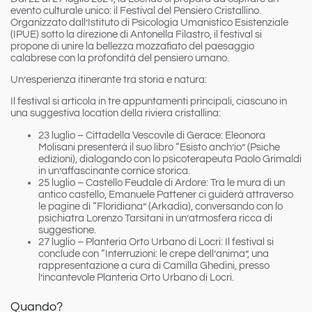
evento culturale unico: il
Festival del Pensiero Cristallino
.
Organizzato dall’Istituto di Psicologia Umanistico Esistenziale
(IPUE) sotto la direzione di Antonella Filastro, il festival si
propone di unire la bellezza mozzafiato del paesaggio
calabrese con la profondità del pensiero umano.
Un’esperienza itinerante tra storia e natura:
Il festival si articola in
tre appuntamenti principali
, ciascuno in
una suggestiva location della riviera cristallina:
23 luglio – Cittadella Vescovile di Gerace:
Eleonora
Molisani presenterà il suo libro “Esisto anch’io” (Psiche
edizioni), dialogando con lo psicoterapeuta Paolo Grimaldi
in un’affascinante cornice storica.
25 luglio – Castello Feudale di Ardore:
Tra le mura di un
antico castello, Emanuele Pattener ci guiderà attraverso
le pagine di “Floridiana” (Arkadia), conversando con lo
psichiatra Lorenzo Tarsitani in un’atmosfera ricca di
suggestione.
27 luglio – Planteria Orto Urbano di Locri:
Il festival si
conclude con “Interruzioni: le crepe dell’anima”, una
rappresentazione a cura di Camilla Ghedini, presso
l’incantevole Planteria Orto Urbano di Locri.
Quando?