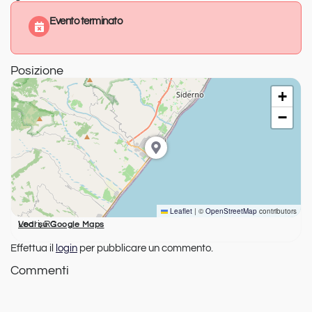
Evento terminato
Posizione
+
−
Leaflet
|
©
OpenStreetMap
contributors
Locri, RC
Vedi su Google Maps
Effettua il
login
per pubblicare un commento.
Commenti