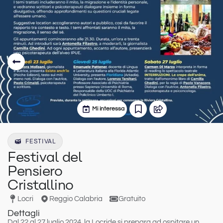
Mi interessa
FESTIVAL
Festival del
Pensiero
Cristallino
Locri
Reggio Calabria
Gratuito
Dettagli
Dal 22 al 27 luglio 2024
, la Locride si prepara ad ospitare un