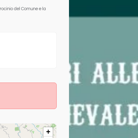
trocinio del Comune e la
+