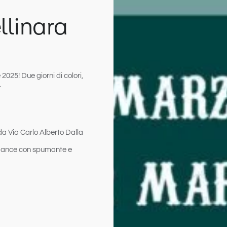
llinara
 2025
! Due giorni di colori,
.
 da Via Carlo Alberto Dalla
t Dance con spumante e