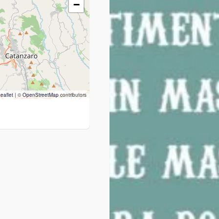
−
eaflet
|
©
OpenStreetMap
contributors