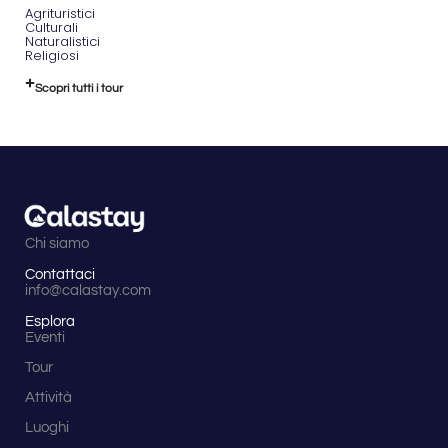
Agrituristici
Culturali
Naturalistici
Religiosi
Scopri tutti i tour
Chi siamo
Contattaci
info@calastay.com
Esplora
Eventi
Tour
Attività
Luoghi