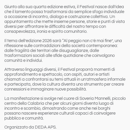
Giunto alla sua
quarta edizione estiva
, il Festival nasce dall’idea
che il lamento possa trasformarsi da semplice sfogo individuale
a occasione di incontro, dialogo e costruzione collettiva. Un
appuntamento che mette insieme persone, storie e punti di vista
diversi per affrontare le difficoltà del nostro tempo con
consapevolezza, ironia e spirito comunitario.
Il tema dell’edizione 2026 sarà
“Al peggio non c’è mai fine”
, una
riflessione sulle contraddizioni della società contemporanea:
dalle fragilità dei territori alle disuguaglianze, dalle
trasformazioni sociali alle sfide quotidiane che coinvolgono
comunità e individui.
Attraverso linguaggi diversi, il Festival proporrà momenti di
approfondimento e spettacolo, con ospiti, autori e artisti
chiamati a confrontarsi su temi attuali in un’atmosfera informale
e partecipata, dove la cultura diventa uno strumento per creare
connessioni e immaginare nuove possibilità.
La manifestazione si svolge nel cuore di
Soveria Mannelli
, piccolo
centro della Calabria che per alcuni giorni diventa luogo di
incontro e scambio, dimostrando come anche nei borghi
possano nascere esperienze culturali capaci di coinvolgere
pubblico e comunità.
Organizzato da
DEDA APS
.