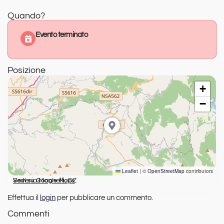
Quando?
Evento terminato
Posizione
+
−
Leaflet
|
©
OpenStreetMap
contributors
Soveria Mannelli, CZ
Vedi su Google Maps
Effettua il
login
per pubblicare un commento.
Commenti