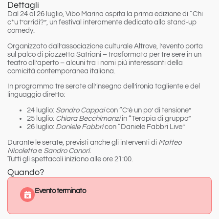
Dettagli
Dal 24 al 26 luglio, Vibo Marina ospita la prima edizione di “Chi
c*u t’arridi?”
, un festival interamente dedicato alla stand-up
comedy.
Organizzato dall’associazione culturale Altrove, l’evento porta
sul palco di piazzetta Satriani – trasformata per tre sere in un
teatro all’aperto – alcuni tra i nomi più interessanti della
comicità contemporanea italiana.
In programma tre serate all’insegna dell’ironia tagliente e del
linguaggio diretto:
24 luglio
:
Sandro Cappai
con “C’è un po’ di tensione”
25 luglio
:
Chiara Becchimanzi
in “Terapia di gruppo”
26 luglio
:
Daniele Fabbri
con “Daniele Fabbri Live”
Durante le serate, previsti anche gli interventi di
Matteo
Nicoletta
e
Sandro Canori
.
Tutti gli spettacoli iniziano alle
ore 21:00
.
Quando?
Evento terminato