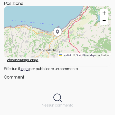
Posizione
+
−
Leaflet
|
©
OpenStreetMap
contributors
Vibo Marina, VV
Vedi su Google Maps
Effettua il
login
per pubblicare un commento.
Commenti
Nessun commento