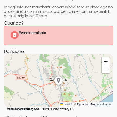
In aggiunta, non mancherà l’opportunità di fare un piccolo gesto
di solidarietà, con una raccolta di beni alimentari non deperibili
per le famiglie in difficoltà.
Quando?
Evento terminato
Posizione
+
−
Leaflet
|
©
OpenStreetMap
contributors
Villa Margherita, Via Tripoli, Catanzaro, CZ
Vedi su Google Maps