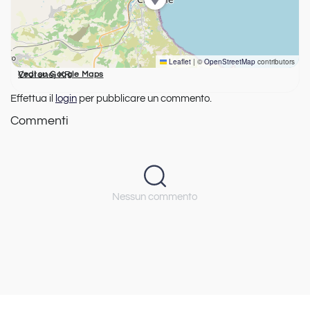
Leaflet
|
©
OpenStreetMap
contributors
Crotone, KR
Vedi su Google Maps
Effettua il
login
per pubblicare un commento.
Commenti
Nessun commento