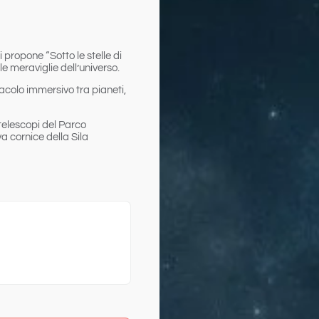
i
propone “
Sotto le stelle di
e meraviglie dell’universo.
acolo immersivo
tra pianeti,
 telescopi del Parco
a cornice della Sila