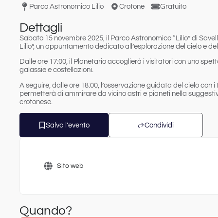
Parco Astronomico Lilio
Crotone
Gratuito
Dettagli
Sabato 15 novembre 2025
, il Parco Astronomico “Lilio” di
Savell
Lilio
”, un appuntamento dedicato all’esplorazione del cielo e dell
Dalle
ore 17:00
, il Planetario accoglierà i visitatori con uno
spett
galassie e costellazioni.
A seguire, dalle
ore 18:00
, l’
osservazione guidata del cielo con i
permetterà di ammirare da vicino astri e pianeti nella suggestiv
crotonese.
Salva l'evento
Condividi
Sito web
Quando?