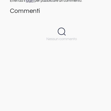
Effettua il
login
per pubblicare un commento.
Commenti
Nessun commento