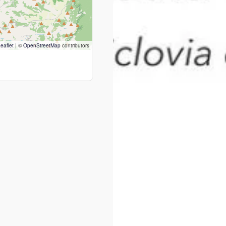
eaflet
|
©
OpenStreetMap
contributors