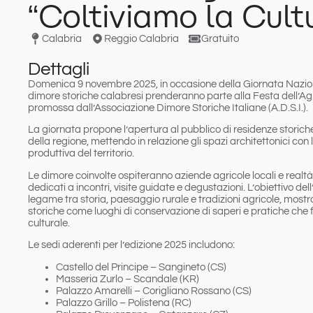
“Coltiviamo la Cult
Calabria
Reggio Calabria
Gratuito
Dettagli
Domenica
9 novembre 2025
, in occasione della
Giornata Nazion
dimore storiche calabresi prenderanno parte alla Festa dell’Agri
promossa dall’Associazione Dimore Storiche Italiane (A.D.S.I.).
La giornata propone l’
apertura al pubblico di residenze storiche
della regione
, mettendo in relazione gli spazi architettonici con
produttiva del territorio.
Le dimore coinvolte ospiteranno
aziende agricole locali e realtà
dedicati a incontri, visite guidate e degustazioni. L’obiettivo dell
legame tra storia, paesaggio rurale e tradizioni agricole, mostra
storiche come luoghi di conservazione di saperi e pratiche che
culturale.
Le
sedi aderenti
per l’edizione 2025 includono:
Castello del Principe – Sangineto (CS)
Masseria Zurlo – Scandale (KR)
Palazzo Amarelli – Corigliano Rossano (CS)
Palazzo Grillo – Polistena (RC)