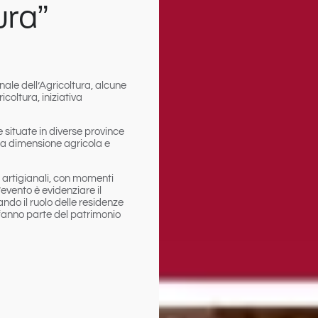
ura”
ale dell’Agricoltura
, alcune
coltura, iniziativa
 situate in diverse province
 la dimensione agricola e
 artigianali
, con momenti
’evento è evidenziare il
ndo il ruolo delle residenze
 fanno parte del patrimonio