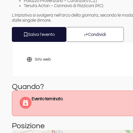
Palazzo Provenzano – Catanzaro (CZ)
Tenuta Acton – Cannavà di Rizziconi (RC)
L’iniziativa si svolgerà nell’arco della giornata, secondo le moda
dalle singole dimore.
Salva l'evento
Condividi
Sito web
Quando?
Evento terminato
Posizione