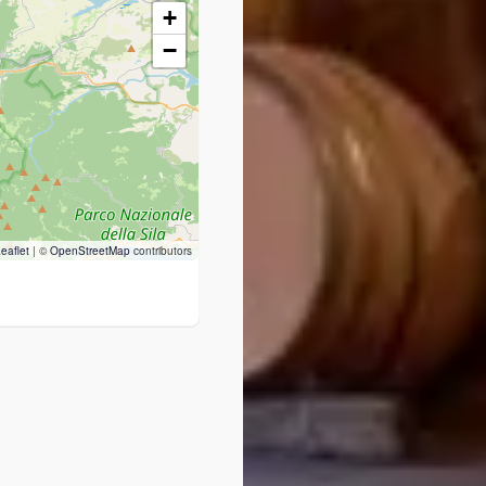
+
−
eaflet
|
©
OpenStreetMap
contributors