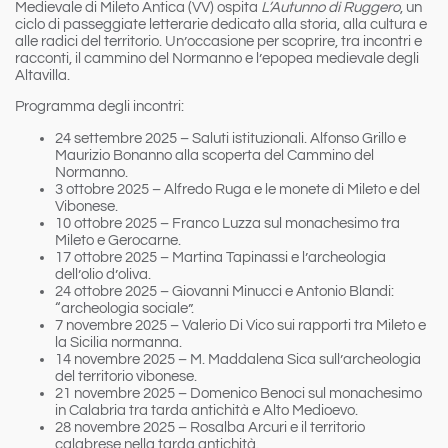
Medievale di Mileto Antica
(VV) ospita
L’Autunno di Ruggero
, un
ciclo di passeggiate letterarie dedicato alla storia, alla cultura e
alle radici del territorio. Un’occasione per scoprire, tra incontri e
racconti, il cammino del Normanno e l’epopea medievale degli
Altavilla.
Programma degli incontri:
24 settembre 2025
– Saluti istituzionali. Alfonso Grillo e
Maurizio Bonanno alla scoperta del Cammino del
Normanno.
3 ottobre 2025
– Alfredo Ruga e le monete di Mileto e del
Vibonese.
10 ottobre 2025
– Franco Luzza sul monachesimo tra
Mileto e Gerocarne.
17 ottobre 2025
– Martina Tapinassi e l’archeologia
dell’olio d’oliva.
24 ottobre 2025
– Giovanni Minucci e Antonio Blandi:
“archeologia sociale”.
7 novembre 2025
– Valerio Di Vico sui rapporti tra Mileto e
la Sicilia normanna.
14 novembre 2025
– M. Maddalena Sica sull’archeologia
del territorio vibonese.
21 novembre 2025
– Domenico Benoci sul monachesimo
in Calabria tra tarda antichità e Alto Medioevo.
28 novembre 2025
– Rosalba Arcuri e il territorio
calabrese nella tarda antichità.