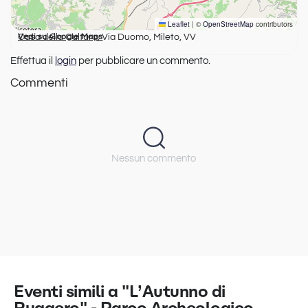
Leaflet
|
©
OpenStreetMap
contributors
Casa della Cultura, Via Duomo, Mileto, VV
Vedi su Google Maps
Effettua il
login
per pubblicare un commento.
Commenti
Nessun commento
Eventi simili a "L’Autunno di
Ruggero" - Parco Archeologico