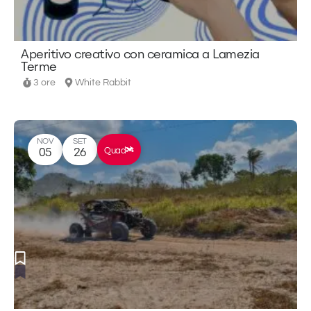
Aperitivo creativo con ceramica a Lamezia
Terme
3 ore
White Rabbit
NOV
SET
Quad
05
26