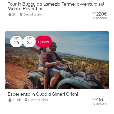
Tour in Buggy da Lamezia Terme: avventura sul
Monte Reventino
da
220€
2h
Decollatura
a persona
SET
SET
Quad
26
25
Esperienza in Quad a Simeri Crichi
da
45€
1.15h
Simeri Crichi
a persona