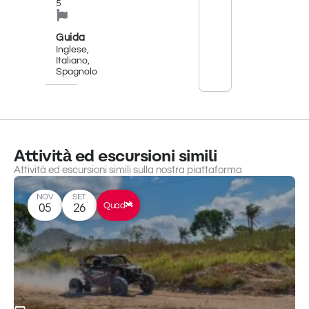
5
spettacolari
sul
Golfo
Guida
di
Inglese,
Squillace,
Italiano,
accompagnato
Spagnolo
da
guide
esperte
e
appassionate
del
Attività ed escursioni simili
territorio.
Attività ed escursioni simili sulla nostra piattaforma
Questo
tour di
NOV
SET
75
Quad
05
26
minuti
combina
adrenalina
e
comfort:
perfetto
per
chi