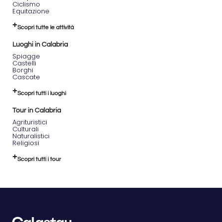
Ciclismo
Equitazione
Un’avventura
divertente,
Scopri tutte le attività
adatta
a tutti i
Luoghi in Calabria
livelli,
Spiagge
che
Castelli
resterà
Borghi
Cascate
impressa
nei
Scopri tutti i luoghi
tuoi
ricordi,
Tour in Calabria
anche
grazie
Agrituristici
Culturali
a foto
Naturalistici
e
Religiosi
video
ricordo
Scopri tutti i tour
scattati
dalle
nostre
guide
durante
il tour.