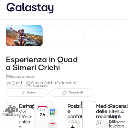
Esperienza in Quad
a Simeri Crichi
Segnala annuncio
Quad
Simeri Crichi (Catanzaro)
0 recensioni
Salva
Condividi
Meteo
Dettagli
Quando?
Posizione
Media
Recensi
Set 26, 2025 12:00 AM
Set
e
delle
- Set 25, 2026 11:59 PM
Vivi
Effettua
26
Facile
Organizzato
1.15h
contatti
recensioni
il
login
un’esperienza
per
unica
/5
Eccellente
0
+
lasciare
a