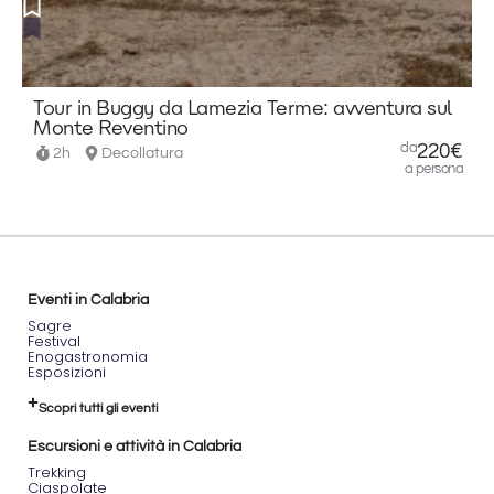
cerca
emozione
senza
rinunciare
alla
Tour in Buggy da Lamezia Terme: avventura sul
sicurezza.
Monte Reventino
Durante
da
220€
il
2h
Decollatura
a persona
percorso
potrai
ammirare
tramonti
e
panorami
indimenticabili,
Eventi in Calabria
con la
Sagre
possibilità
Festival
di
Enogastronomia
fermarti
Esposizioni
per
foto e
Scopri tutti gli eventi
piccoli
Escursioni e attività in Calabria
momenti
di
Trekking
Ciaspolate
relax.