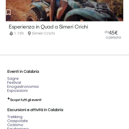
iniziale
Il tour
prende
avvio
Esperienza in Quad a Simeri Crichi
dalla
da
45€
1.15h
Simeri Crichi
sede
a persona
Samotor
a
Decollatura
(CZ).
Prima
di
partire,
Eventi in Calabria
un
Sagre
breve
Festival
Enogastronomia
briefing
Esposizioni
spiega
le
Scopri tutti gli eventi
regole
fondamentali
Escursioni e attività in Calabria
per
Trekking
guidare
Ciaspolate
i
Ciclismo
buggy
Equitazione