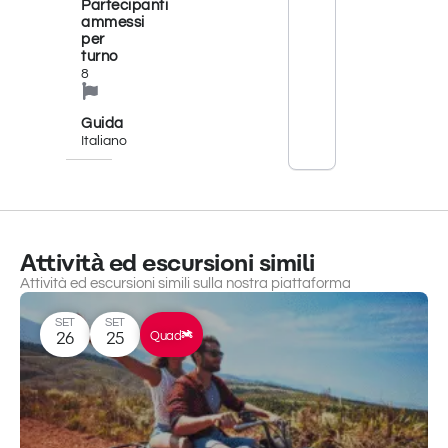
Partecipanti
alla
ammessi
scoperta
per
di
turno
foreste,
8
ruscelli
e
paesaggi
Guida
montani
Italiano
che si
aprono
fino a
mostrare
scorci
unici
Attività ed escursioni simili
tra
Attività ed escursioni simili sulla nostra piattaforma
due
mari, il
Tirreno
SET
SET
Quad
26
25
e lo
Ionio.
Partenza
e
briefing