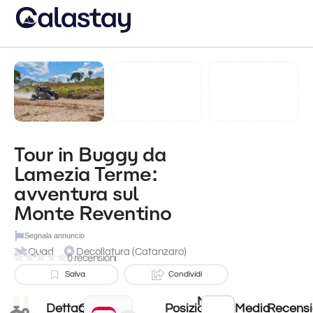
Tour in Buggy da
Lamezia Terme:
avventura sul
Monte Reventino
Segnala annuncio
Quad
Decollatura (Catanzaro)
0 recensioni
Salva
Condividi
Meteo
Dettagli
Quando?
Posizione
Media
Recensi
Nov 5, 2025 12:00 AM