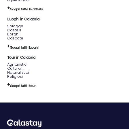
in
totale
Scopri tutte le attività
sicurezza.
I
Luoghi in Calabria
mezzi,
Spiagge
Castelli
semplici
Borghi
e
Cascate
intuitivi,
sono
Scopri tutti i luoghi
adatti
anche
Tour in Calabria
ai
Agrituristici
principianti,
Culturali
rendendo
Naturalistici
Religiosi
l’esperienza
accessibile
Scopri tutti i tour
a tutti.
L’ascesa
al
Monte
Reventino
Percorrendo