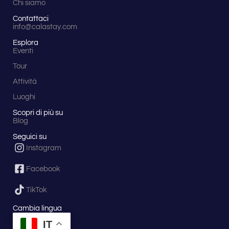
Chi siamo
sentieri
sterrati
Contattaci
e
info@calastay.com
boschi
di pini
Esplora
Eventi
e
faggi,
Tour
il
percorso
Attività
porta
Luoghi
verso
la
Scopri di più su
vetta
Blog
del
Monte
Seguici su
Reventino,
Instagram
a
1.417
Facebook
metri
di
altitudine.
TikTok
Durante
la
Cambia lingua
salita
IT
il