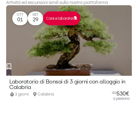
convivialità.
Attività ed escursioni simili sulla nostra piattaforma
I
partecipanti
OTT
SET
Corsi e laboratori
01
avranno
29
l’occasione
di
lavorare
l’argilla e
realizzare
un
piccolo
oggetto
guidati
passo
passo,
Laboratorio di Bonsai di 3 giorni con alloggio in
C
mentre
Calabria
C
si
da
530€
3 giorni
Calabria
gustano
a persona
un
aperitivo
completamente
plant-
based in
un
ambiente