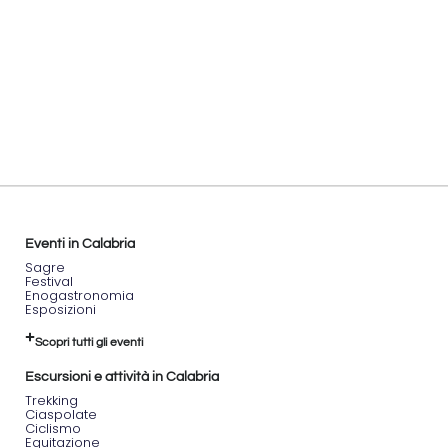
accogliente
e
originale.
L’evento
nasce
con
l’idea di
rallentare,
condividere
e
riscoprire
il
piacere
dello
Eventi in Calabria
“scialo”,
Sagre
Festival
inteso
Enogastronomia
come
Esposizioni
tempo
speso
Scopri tutti gli eventi
con
leggerezza
Escursioni e attività in Calabria
e
Trekking
creatività.
Ciaspolate
Ciclismo
Equitazione