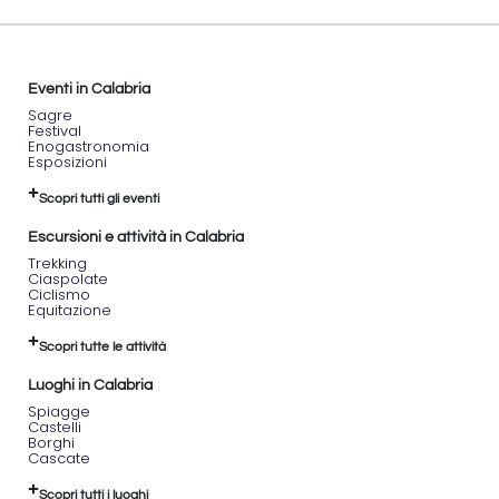
medievale
in
pietra:
respirerai
l’aria
Eventi in Calabria
fresca
Sagre
e
Festival
Enogastronomia
rustica,
Esposizioni
sentirai
lo
Scopri tutti gli eventi
scricchiolio
dei
Escursioni e attività in Calabria
meccanismi
Trekking
in
Ciaspolate
legno
Ciclismo
e
Equitazione
scoprirai
la
Scopri tutte le attività
storia
Luoghi in Calabria
del
grano
Spiagge
Castelli
trasformato
Borghi
in
Cascate
farina,
alla
Scopri tutti i luoghi