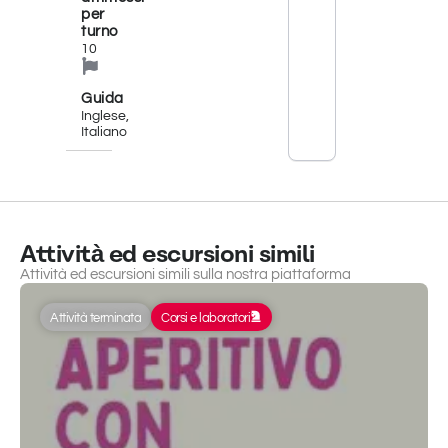
lezione
per
di
turno
pasta
10
'maccarruna'
nel
cuore
Guida
della
Inglese,
Calabria,
Italiano
in un
antico
ristorante
restaurato.
Con
mani
Attività ed escursioni simili
infarinate
Attività ed escursioni simili sulla nostra piattaforma
e
sorrisi
calorosi,
Attività terminata
Corsi e laboratori
seguirai
passo
passo
il
processo
tradizionale
di