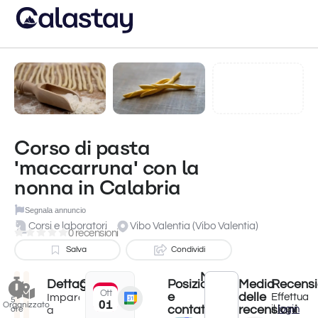
Corso di pasta
'maccarruna' con la
nonna in Calabria
Segnala annuncio
Corsi e laboratori
Vibo Valentia (Vibo Valentia)
0 recensioni
Salva
Condividi
Meteo
Dettagli
Quando?
Posizione
Media
Recensi
Ott 1, 2025 12:00 AM
Ott
e
delle
- Set 29, 2026 11:59 PM
Impara
Effettua
5
01
Organizzato
contatti
recensioni
il
login
a
ore