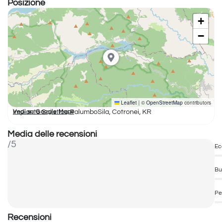
Posizione
+
−
Leaflet
|
©
OpenStreetMap
contributors
Impianto Sciistico PalumboSila, Cotronei, KR
Vedi su Google Maps
Media delle recensioni
/5
Ec
Bu
Pe
Recensioni