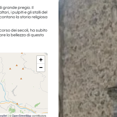
i grande pregio. Il
ri, i pulpiti e gli stalli del
contano la storia religiosa
corso dei secoli, ha subito
re la bellezza di questo
+
−
eaflet
|
©
OpenStreetMap
contributors