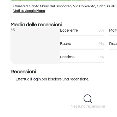
Chiesa di Santa Maria del Soccorso, Via Convento, Caccuri KR
Vedi su Google Maps
Media delle recensioni
/5
Eccellente
0%
Molt
Buono
0%
Disc
Pessimo
0%
Recensioni
Effettua il
login
per lasciare una recensione.
Nessuna recensione