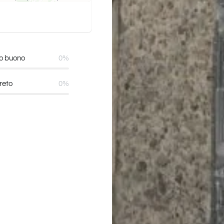
o buono
0%
reto
0%