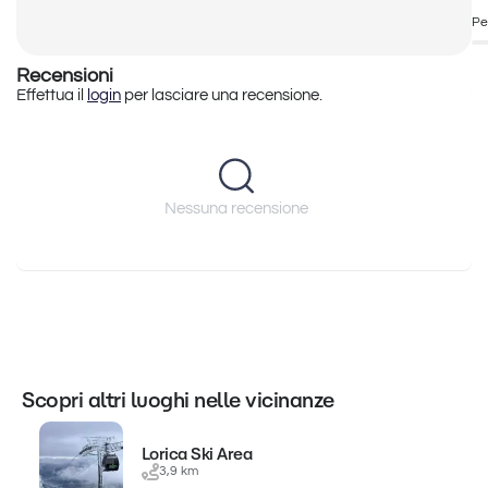
Pe
Recensioni
Effettua il
login
per lasciare una recensione.
Nessuna recensione
Scopri altri luoghi nelle vicinanze
Lorica Ski Area
3,9 km