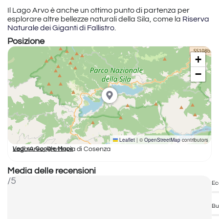
Il Lago Arvo è anche un ottimo punto di partenza per
esplorare altre bellezze naturali della Sila, come la
Riserva
Naturale dei Giganti di Fallistro
.
Posizione
+
−
Leaflet
|
©
OpenStreetMap
contributors
Lago Arvo, Provincia di Cosenza
Vedi su Google Maps
Media delle recensioni
/5
Ec
Bu