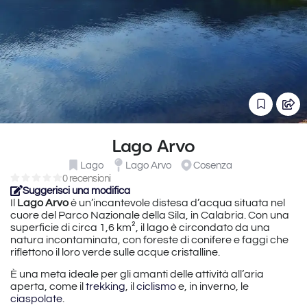
Lago Arvo
Lago
Lago Arvo
Cosenza
0 recensioni
Suggerisci una modifica
Il
Lago Arvo
è un’incantevole distesa d’acqua situata nel
cuore del Parco Nazionale della Sila, in Calabria. Con una
superficie di circa 1,6 km², il lago è circondato da una
natura incontaminata, con foreste di conifere e faggi che
riflettono il loro verde sulle acque cristalline.
È una meta ideale per gli amanti delle attività all’aria
aperta, come il
trekking
, il
ciclismo
e, in inverno, le
ciaspolate
.