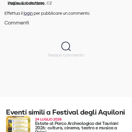
Pugliese, Catanzaro, CZ
Vedi su Google Maps
Effettua il
login
per pubblicare un commento.
Commenti
Nessun commento
Eventi simili a Festival degli Aquiloni
24 LUGLIO 2026
Estate al Parco Archeologico dei Tauriani
2026: cultura, cinema, teatro e musica a