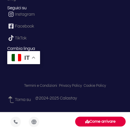
Seguici su
Instagram
Facebook
TikTok
Cambia lingua
IT
Termini e Condizioni
Privacy Policy
Cookie Policy
@2024-2025 Calastay
Torna su
Come arrivare
Esplora
Pubblica
Registrati