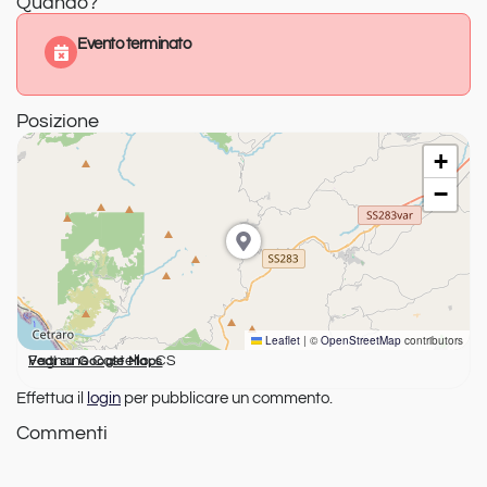
Quando?
Evento terminato
Posizione
+
−
Leaflet
|
©
OpenStreetMap
contributors
Fagnano Castello, CS
Vedi su Google Maps
Effettua il
login
per pubblicare un commento.
Commenti