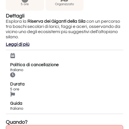
5 ore
Organizzato
Dettagli
Esplora la
Riserva dei Giganti della Sila
con un percorso
tra boschi secolari di larici, faggi e aceri, osservando da
vicino uno degli ecosistemi più suggestivi dell’altopiano
silano.
Leggi di più
Il tour prosegue verso il
vigneto più alto d’Europa
, situato
a oltre 1.200 metri di altitudine, dove è possibile scoprire
la viticoltura di montagna e passeggiare tra i filari.
Politica di cancellazione
Durante la visita è
prevista una degustazione di vini locali
Italiano
accompagnata da un piatto di prodotti tipici, con una
vista panoramica sulla natura circostante.
Durata
Durata indicativa
: 5 ore.
5 ore
Lingua della guida
: Italiano.
Difficoltà
: adatto a chi può camminare su sentieri naturali
di circa 1 km; non adatto a persone con mobilità ridotta.
Guida
Italiano
Quando?