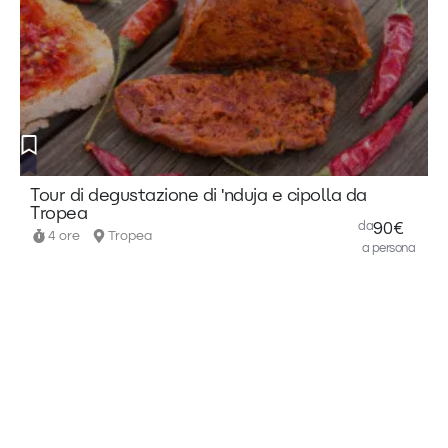
Tour di degustazione di 'nduja e cipolla da
Tropea
da
90€
4 ore
Tropea
a persona