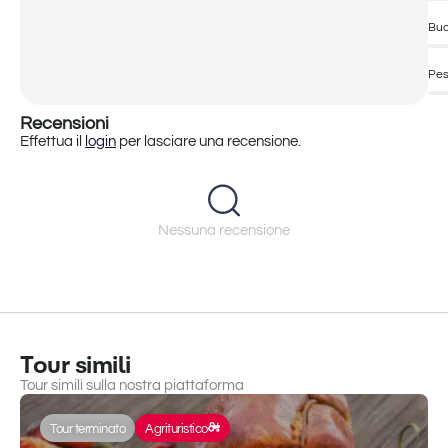
Bu
Pes
Recensioni
Effettua il
login
per lasciare una recensione.
Nessuna recensione
Tour simili
Tour simili sulla nostra piattaforma
Tour terminato
Agrituristico