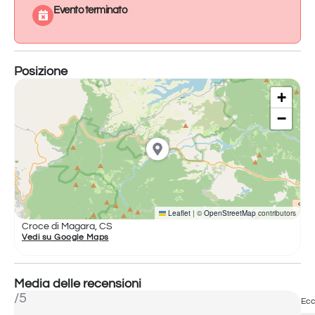
Evento terminato
Posizione
+
−
Leaflet
|
©
OpenStreetMap
contributors
Croce di Magara, CS
Vedi su Google Maps
Media delle recensioni
/5
Ecc