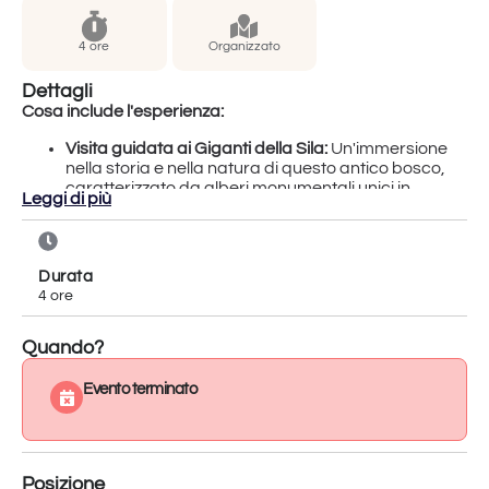
4 ore
Organizzato
Dettagli
Cosa include l'esperienza:
Visita guidata ai Giganti della Sila:
Un'immersione
nella storia e nella natura di questo antico bosco,
caratterizzato da alberi monumentali unici in
Leggi di più
Europa.
Visita guidata al Vigneto più alto d'Europa:
Un'esplorazione di un progetto vitivinicolo
sperimentale, situato a circa 1300 metri di
Durata
altitudine, nel cuore del Parco Nazionale della Sila.
4 ore
Degustazione di vini:
Un percorso di degustazione
di vini locali, prodotti con uve coltivate in condizioni
climatiche estreme, caratterizzati da una grande
Quando?
freschezza e intensità aromatica.
Evento terminato
Dettagli:
Periodo:
Tutti i weekend da giugno a ottobre 2024.
Durata:
Circa 4 ore.
Luogo:
Cava di Melis, frazione di Longobucco (CS),
Posizione