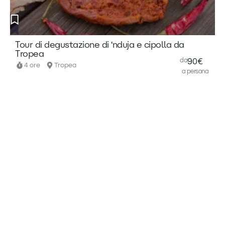
Tour di degustazione di 'nduja e cipolla da
T
Tropea
v
da
90€
4 ore
Tropea
a persona