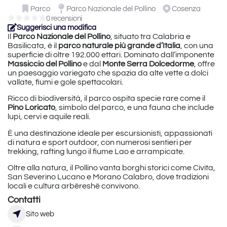
Parco
Parco Nazionale del Pollino
Cosenza
0 recensioni
Suggerisci una modifica
Il
Parco Nazionale del Pollino
, situato tra Calabria e
Basilicata, è il
parco naturale più grande d’Italia
, con una
superficie di oltre 192.000 ettari. Dominato dall’imponente
Massiccio del Pollino
e dal
Monte Serra Dolcedorme
, offre
un paesaggio variegato che spazia da alte vette a dolci
vallate, fiumi e gole spettacolari.
Ricco di biodiversità, il parco ospita specie rare come il
Pino Loricato
, simbolo del parco, e una fauna che include
lupi, cervi e aquile reali.
È una destinazione ideale per escursionisti, appassionati
di natura e sport outdoor, con numerosi sentieri per
trekking, rafting lungo il fiume Lao e arrampicate.
Oltre alla natura, il Pollino vanta borghi storici come Civita,
San Severino Lucano e Morano Calabro, dove tradizioni
locali e cultura arbëreshë convivono.
Contatti
Sito web