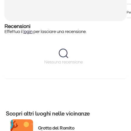
Pe
Recensioni
Effettua il
login
per lasciare una recensione.
Nessuna recensione
Scopri altri luoghi nelle vicinanze
Grotta del Romito