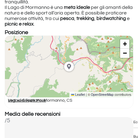
tranquillità.
Il Lago di Mormanno è una
meta ideale
per gli amanti della
natura e dello sport all’aria aperta. È possibile praticare
numerose attività, tra cui
pesca
,
trekking
,
birdwatching
e
picnic e relax
.
Posizione
+
−
Leaflet
|
©
OpenStreetMap
contributors
Lago del Pantano, Mormanno, CS
Vedi su Google Maps
Media delle recensioni
/5
Ec
Bu