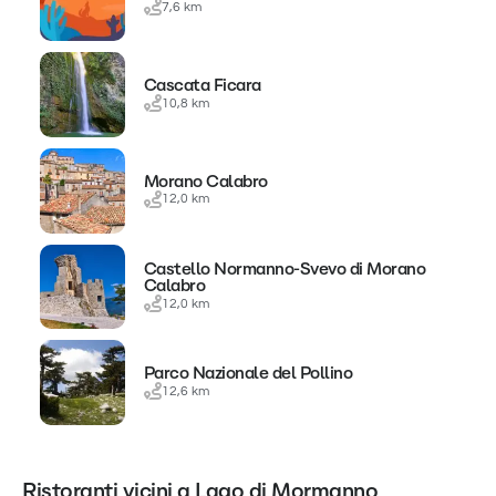
7,6 km
Cascata Ficara
10,8 km
Morano Calabro
12,0 km
Castello Normanno-Svevo di Morano
Calabro
12,0 km
Parco Nazionale del Pollino
12,6 km
Ristoranti vicini a Lago di Mormanno