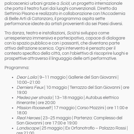
palcoscenici urbani grazie a
Sciò!
, un progetto internazionale
che porta il teatro fuori dai luoghi convenzionali. Diretto da
Settimio Pisano e realizzato in collaborazione con l’Accademia
di Belle Arti di Catanzaro, il programma ospita sette
performance ideate da artisti provenienti da sei Paesi diversi.
Tra danza, teatro e installazioni,
Sciò!
si sviluppa come
un’esperienza immersiva e partecipativa, capace di dialogare
con lo spazio pubblico e con i passanti, che diventano parte
attiva dell’azione scenica. Ogni intervento è pensato per il
contesto specifico della città, con l’obiettivo di riscoprire luoghi e
prospettive attraverso il linguaggio delle arti performative.
Programma:
Dear Laila
| 9–11 maggio | Gallerie del San Giovanni |
10:00–21:00
Derniers Feux
| 10 maggio | Terrazza del San Giovanni | ore
19:00
Medea per strada
| 13–18 maggio | Autobus elettrico
itinerante | ore 20:00
Mission Roosevelt
| 17 maggio | Corso Mazzini | ore 11:00 e
18:00
Real Heroes
| 23–25 maggio | Partenza: Complesso del
San Giovanni | ore 17:00 e 19:00
Landscape
| 25 maggio | Ex Orfanotrofio – Palazzo Rossi |
ore 21:00