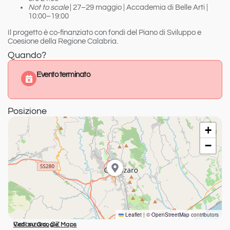
Not to scale
| 27–29 maggio | Accademia di Belle Arti |
10:00–19:00
Il progetto è co-finanziato con fondi del Piano di Sviluppo e
Coesione della Regione Calabria.
Quando?
Evento terminato
Posizione
+
−
Leaflet
|
©
OpenStreetMap
contributors
Catanzaro, CZ
Vedi su Google Maps