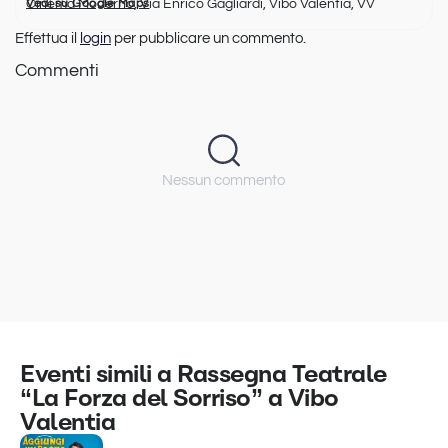
Cinema Moderno, Via Enrico Gagliardi, Vibo Valentia, VV
Vedi su Google Maps
Effettua il
login
per pubblicare un commento.
Commenti
Nessun commento
Eventi simili a Rassegna Teatrale
“La Forza del Sorriso” a Vibo
Valentia