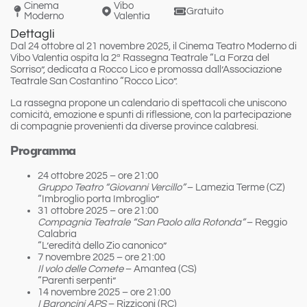
Cinema
Vibo
Gratuito
Moderno
Valentia
Dettagli
Dal 24 ottobre al 21 novembre 2025
, il Cinema Teatro Moderno di
Vibo Valentia
ospita la 2ª Rassegna Teatrale “
La Forza del
Sorriso
”, dedicata a Rocco Lico e promossa dall’Associazione
Teatrale San Costantino “Rocco Lico”.
La rassegna propone un calendario di spettacoli che uniscono
comicità, emozione e spunti di riflessione, con la partecipazione
di compagnie provenienti da diverse province calabresi.
Programma
24 ottobre 2025 – ore 21:00
Gruppo Teatro “Giovanni Vercillo”
– Lamezia Terme (CZ)
“Imbroglio porta Imbroglio”
31 ottobre 2025 – ore 21:00
Compagnia Teatrale “San Paolo alla Rotonda”
– Reggio
Calabria
“L’eredità dello Zio canonico”
7 novembre 2025 – ore 21:00
Il volo delle Comete
– Amantea (CS)
“Parenti serpenti”
14 novembre 2025 – ore 21:00
I Baroncini APS
– Rizziconi (RC)