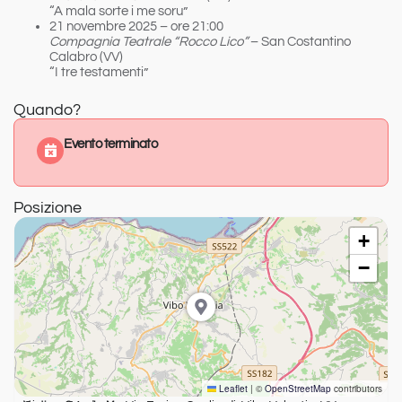
“A mala sorte i me soru”
21 novembre 2025 – ore 21:00
Compagnia Teatrale “Rocco Lico”
– San Costantino
Calabro (VV)
“I tre testamenti”
Quando?
Evento terminato
Posizione
+
−
Leaflet
|
©
OpenStreetMap
contributors