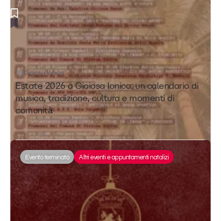
Gioiosa Ionica
Estate 2026 a Gioiosa Ionica: un calendario di
musica, tradizione, cultura e momenti di
comunità
Evento terminato
Altri eventi e appuntamenti natalizi