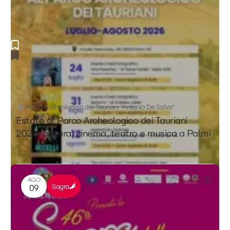
Parco Archeologico dei Tauriani "Antonio De Salvo"
Estate al Parco Archeologico dei Tauriani
2026: cultura, cinema, teatro e musica a Palmi
AGO
Sagra
09