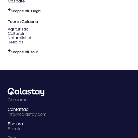
Cascate
sulle
condizioni
Scopri tutti i luoghi
meteo
prima di
Tour in Calabria
partire in
Agrituristici
inverno.
Culturali
Il
Naturalistici
tracciato
Religiosi
è ben
segnalato
Scopri tutti i tour
con
cartelli e
indicazioni
per i
ciclisti.
Chi siamo
Contattaci
info@calastay.com
Esplora
Eventi