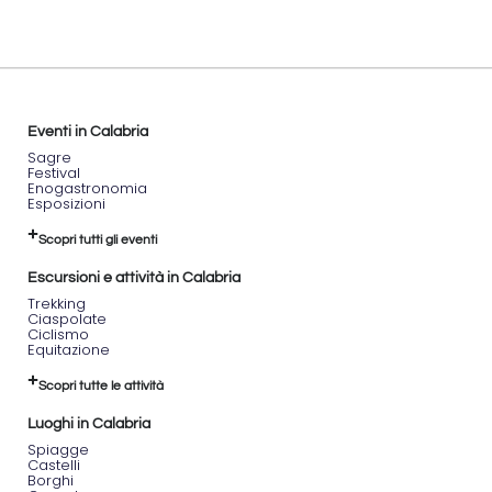
può
partire
da Laino
Borgo e
arrivare
a
Reggio
Eventi in Calabria
Calabria,
Sagre
oppure
Festival
scegliere
Enogastronomia
Esposizioni
di fare
solo
Scopri tutti gli eventi
alcune
tappe.
Escursioni e attività in Calabria
La
Trekking
Ciaspolate
Ciclovia
Ciclismo
è aperta
Equitazione
da
primavera
Scopri tutte le attività
ad
autunno,
Luoghi in Calabria
ma è
Spiagge
consigliabile
Castelli
informarsi
Borghi