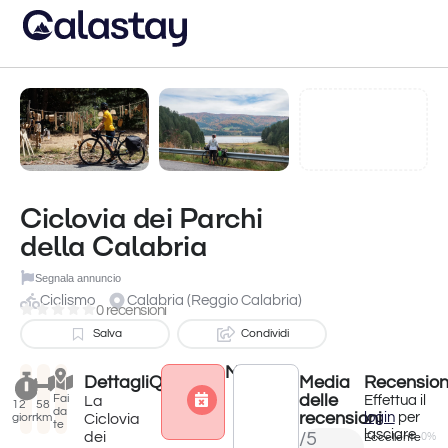
Ciclovia dei Parchi
della Calabria
Segnala annuncio
Ciclismo
Calabria (Reggio Calabria)
0 recensioni
Salva
Condividi
Meteo
Dettagli
Quando?
Media
Recension
Attività terminata
delle
Fai
La
Effettua il
12
58
da
recensioni
login
per
Ciclovia
giorni
km
te
lasciare
dei
/5
Eccellente
0%