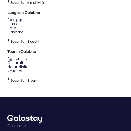
Luglio):
Scopri tutte le attività
18:15
:
arrivo
Luoghi in Calabria
al
Spiagge
treno
Castelli
Borghi
con
Cascate
biciclette
con
Scopri tutti i luoghi
direzione
Thurium.
Tour in Calabria
20:30
:
Agrituristici
accampamento
Culturali
al
Naturalistici
Religiosi
Camping
Villaggio
Scopri tutti i tour
Thurium
con
cena
conviviale.
05:00
:
sveglia
con
bagno
all'alba
Chi siamo
sul