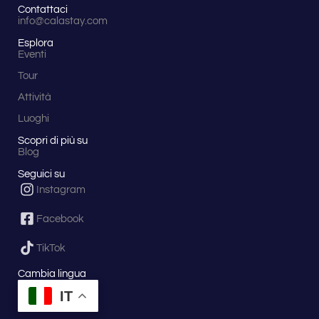
mare
Contattaci
Ionio.
info@calastay.com
06:30
:
Esplora
inizio
Eventi
della
pedalata
Tour
verso
Belvedere
Attività
Marittimo.
Luoghi
13:00
:
pranzo
Scopri di più su
a
Blog
sacco
presso
Seguici su
la
Instagram
Cascata
Fra
Facebook
Giovanni
(San
TikTok
Sosti).
20:00
:
Cambia lingua
tuffo
in
IT
mare
a