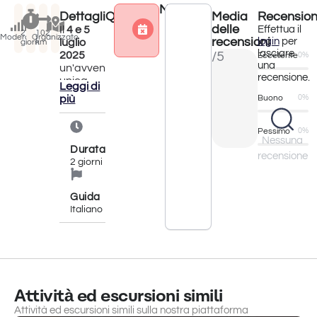
Meteo
Dettagli
Quando?
Media
Recension
Attività terminata
delle
Il
4 e 5
Effettua il
2
102
Moderata
Organizzato
recensioni
login
per
luglio
giorni
km
lasciare
2025
/5
Eccellente
0%
una
un'avventura
recensione.
unica
Leggi di
che ti
più
Buono
0%
porterà
a
scoprire
Pessimo
0%
Nessuna
la
Durata
recensione
bellezza
2 giorni
della
Calabria
in sella
Guida
alla tua
Italiano
bici.
Partendo
da
Thurium
e
arrivando
Attività ed escursioni simili
a
Belvedere
Attività ed escursioni simili sulla nostra piattaforma