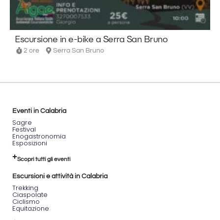
mozzafiato
come
cascate,
boschi,
Escursione in e-bike a Serra San Bruno
spiagge
2 ore
Serra San Bruno
e
panorami
spettacolari.
Il tragitto
è
progettato
per
Eventi in Calabria
offrire
Sagre
una vera
Festival
esperienza
Enogastronomia
di
Esposizioni
bikepacking.
Scopri tutti gli eventi
Programma
Escursioni e attività in Calabria
dettagliato
Trekking
Ciaspolate
Giorno
Ciclismo
1
Equitazione
(4