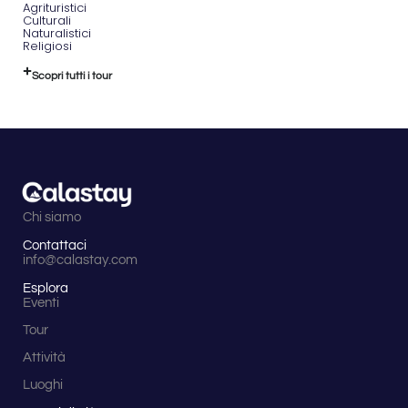
Agrituristici
Culturali
Naturalistici
Religiosi
Scopri tutti i tour
Chi siamo
Contattaci
info@calastay.com
Esplora
Eventi
Tour
Attività
Luoghi