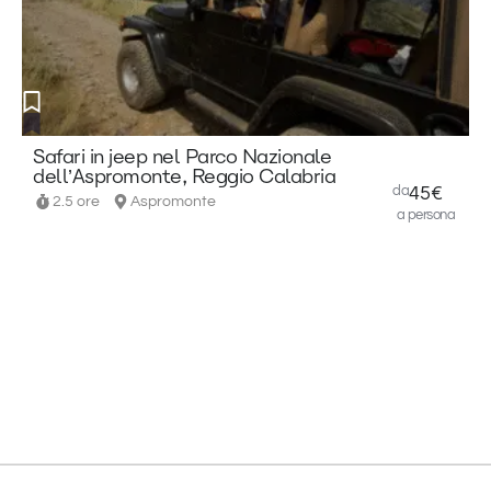
Safari in jeep nel Parco Nazionale
dell’Aspromonte, Reggio Calabria
da
45€
2.5 ore
Aspromonte
a persona
L