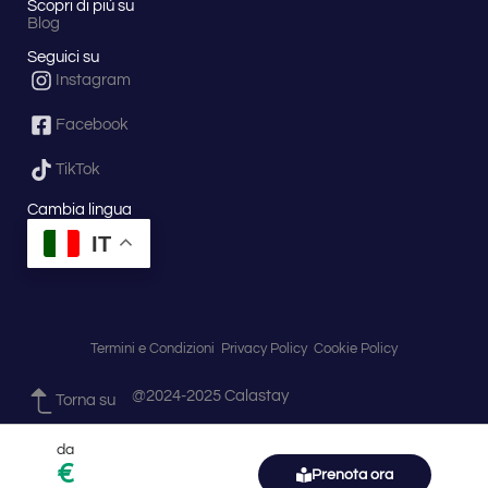
Scopri di più su
Blog
Seguici su
Instagram
Facebook
TikTok
Cambia lingua
IT
Termini e Condizioni
Privacy Policy
Cookie Policy
@2024-2025 Calastay
Torna su
da
€
Prenota ora