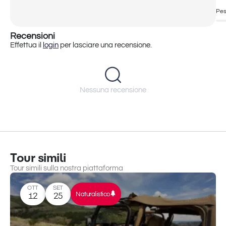
(Palmi - Bagnara Calabra)
Pes
Recensioni
Effettua il
login
per lasciare una recensione.
Nessuna recensione
Tour simili
Tour simili sulla nostra piattaforma
OTT
SET
Naturalistico
12
25