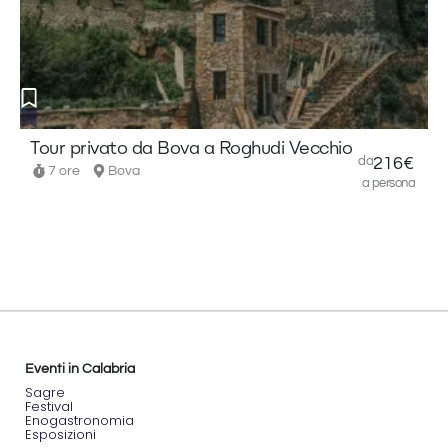
Tour privato da Bova a Roghudi Vecchio
T
da
216€
f
7 ore
Bova
a persona
Eventi in Calabria
Sagre
Festival
Enogastronomia
Esposizioni