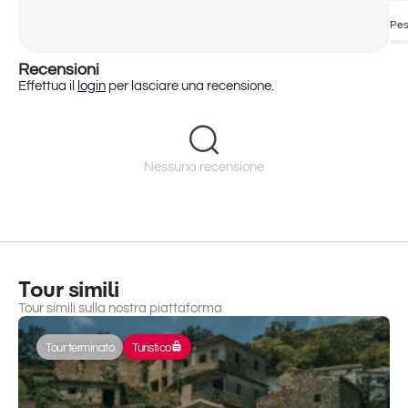
Per maggiori dettagli e prenotazioni
consultare il
sito web.
Pes
Recensioni
Effettua il
login
per lasciare una recensione.
Nessuna recensione
Tour simili
Tour simili sulla nostra piattaforma
Tour terminato
Turistico