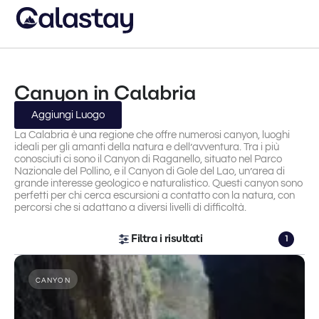
Canyon in Calabria
Aggiungi Luogo
La Calabria è una regione che offre numerosi canyon, luoghi
ideali per gli amanti della natura e dell’avventura. Tra i più
conosciuti ci sono il Canyon di Raganello, situato nel Parco
Nazionale del Pollino, e il Canyon di Gole del Lao, un’area di
grande interesse geologico e naturalistico. Questi canyon sono
perfetti per chi cerca escursioni a contatto con la natura, con
percorsi che si adattano a diversi livelli di difficoltà.
Filtra i risultati
1
CANYON