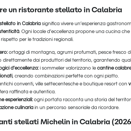
e un ristorante stellato in Calabria
stellato in Calabria
significa vivere un’esperienza gastrono
utenticità
. Ogni locale d’eccellenza propone una cucina che
ispetto per le tradizioni regionali.
ero:
ortaggi di montagna, agrumi profumati, pesce fresco de
 direttamente dai produttori del territorio, garantendo quali
gici d’eccellenza:
i sommelier valorizzano le
cantine calabr
zionati
, creando combinazioni perfette con ogni piatto.
ntichi conventi, ville settecentesche e boutique resort con
v
era raffinata e autentica.
 esperienziali:
ogni portata racconta una storia del territ
azione culinaria
in un percorso sensoriale da ricordare.
ranti stellati Michelin in Calabria (2026