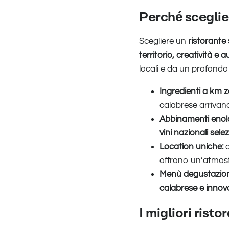
Perché sceglier
Scegliere un
ristorante 
territorio, creatività e a
locali e da un profondo r
Ingredienti a km z
calabrese arrivano
Abbinamenti enolo
vini nazionali sele
Location uniche:
a
offrono un’atmosf
Menù degustazione
calabrese e innov
I migliori risto