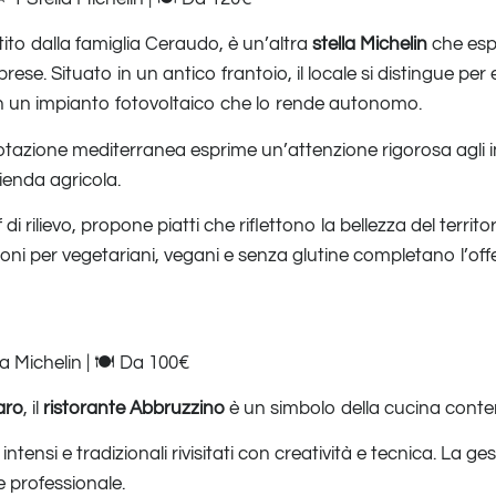
tito dalla famiglia Ceraudo, è un’altra
stella Michelin
che espr
rese. Situato in un antico frantoio, il locale si distingue pe
on un impianto fotovoltaico che lo rende autonomo.
otazione mediterranea esprime un’attenzione rigorosa agli i
ienda agricola.
i rilievo, propone piatti che riflettono la bellezza del territ
oni per vegetariani, vegani e senza glutine completano l’offe
a Michelin | 🍽️ Da 100€
aro
, il
ristorante Abbruzzino
è un simbolo della cucina cont
intensi e tradizionali rivisitati con creatività e tecnica. La g
e professionale.