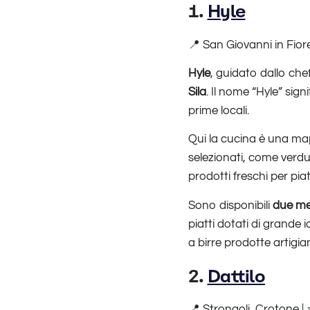
1.
Hyle
📍 San Giovanni in Fiore
Hyle
, guidato dallo che
Sila
. Il nome “Hyle” sig
prime locali.
Qui la cucina è una mapp
selezionati, come verdur
prodotti freschi per piat
Sono disponibili
due me
piatti dotati di grande i
a birre prodotte artigi
2.
Dattilo
📍 Strongoli, Crotone | 