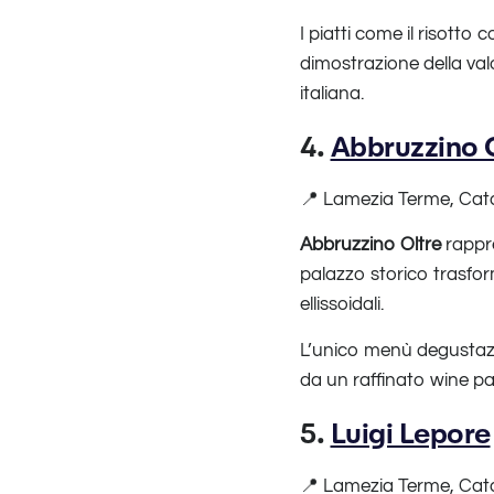
I piatti come il risotto
dimostrazione della valor
italiana.
4.
Abbruzzino 
📍 Lamezia Terme, Catan
Abbruzzino Oltre
rappre
palazzo storico trasform
ellissoidali.
L’unico menù degustazio
da un raffinato wine pa
5.
Luigi Lepore
📍 Lamezia Terme, Catan