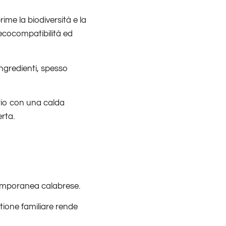
ime la biodiversità e la
r ecocompatibilità ed
ngredienti, spesso
orio con una calda
rta.
emporanea calabrese.
estione familiare rende