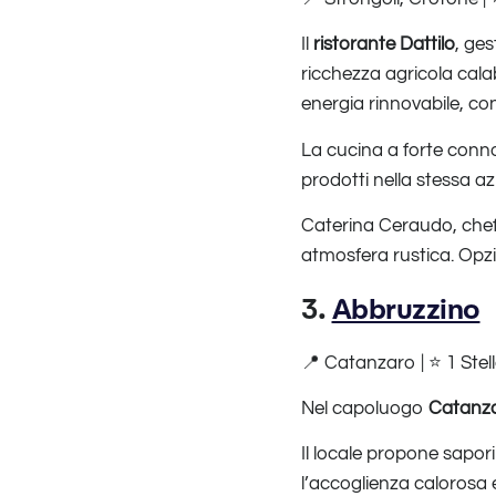
Il
ristorante Dattilo
, ges
ricchezza agricola calab
energia rinnovabile, c
La cucina a forte conn
prodotti nella stessa az
Caterina Ceraudo, chef d
atmosfera rustica. Opzi
3.
Abbruzzino
📍 Catanzaro | ⭐ 1 Stell
Nel capoluogo
Catanz
Il locale propone sapori 
l’accoglienza calorosa 