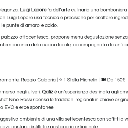
 eleganza,
Luigi Lepore
fa dell’arte culinaria una bomboniera 
ron Luigi Lepore usa tecnica e precisione per esaltare ingred
i e punte di amaro e acido.
 un palazzo ottocentesco, propone menu degustazione senza 
ontemporanea della cucina locale, accompagnata da un’acc
romonte, Reggio Calabria | ⭐ 1 Stella Michelin | 🍽️ Da 150€
mmerso negli uliveti,
Qafiz
è un’esperienza destinata agli ama
hef Nino Rossi ripensa le tradizioni regionali in chiave origin
lio EVO e erbe spontanee.
uggestivo ambiente di una villa settecentesca con soffitti a 
dove gustare distillati e pasticceria artigianale.