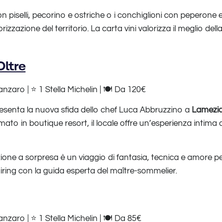
 con piselli, pecorino e ostriche o i conchiglioni con peperone
izzazione del territorio. La carta vini valorizza il meglio della
Oltre
zaro | ⭐ 1 Stella Michelin | 🍽️ Da 120€
senta la nuova sfida dello chef Luca Abbruzzino a
Lamezi
ato in boutique resort, il locale offre un’esperienza intima c
ne a sorpresa è un viaggio di fantasia, tecnica e amore per
iring con la guida esperta del maître-sommelier.
zaro | ⭐ 1 Stella Michelin | 🍽️ Da 85€