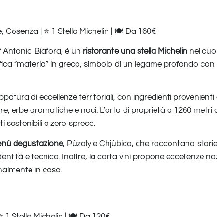
, Cosenza | ⭐ 1 Stella Michelin | 🍽️ Da 160€
f Antonio Biafora, è un
ristorante una stella Michelin
nel cuor
nifica “materia” in greco, simbolo di un legame profondo con 
atura di eccellenze territoriali, con ingredienti provenienti 
e, erbe aromatiche e noci. L’orto di proprietà a 1260 metri di
ti sostenibili e zero spreco.
nù degustazione
, Pùzaly e Chjùbica, che raccontano storie 
dentità e tecnica. Inoltre, la carta vini propone eccellenze naz
analmente in casa.
⭐ 1 Stella Michelin | 🍽️ Da 120€