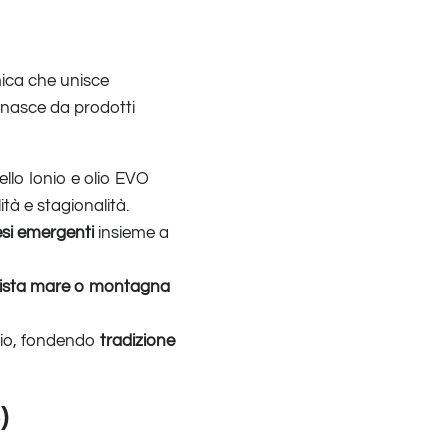
mica che unisce
 nasce da prodotti
llo Ionio e olio EVO
tà e stagionalità.
esi emergenti
insieme a
ista mare o montagna
orio, fondendo
tradizione
)