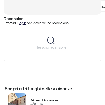
Pe
Recensioni
Effettua il
login
per lasciare una recensione.
Nessuna recensione
Scopri altri luoghi nelle vicinanze
Museo Diocesano
0,2 km