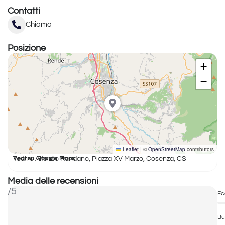
Contatti
Chiama
Posizione
+
−
Leaflet
|
©
OpenStreetMap
contributors
Teatro Alfonso Rendano, Piazza XV Marzo, Cosenza, CS
Vedi su Google Maps
Media delle recensioni
/5
Ec
Bu