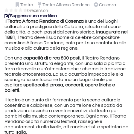
Teatro
Teatro Alfonso Rendano
Cosenza
0 recensioni
Suggerisci una modifica
Il
Teatro Alfonso Rendano di Cosenza
è uno dei luoghi
culturali più prestigiosi della Calabria, situato nel cuore
della città, a pochi passi dal centro storico.
Inaugurato nel
1881
, il teatro deve il suo nome al celebre compositore
cosentino Alfonso Rendano, noto per il suo contributo alla
musica e alla cultura della regione.
Con una
capacità di circa 800 posti
, il Teatro Rendano
presenta una struttura elegante, con una sala a pianta a
ferro di cavallo e un’atmosfera che richiama la tradizione
teatrale ottocentesca. La sua acustica impeccabile e la
scenografia sontuosa ne fanno un luogo ideale per
ospitare
spettacoli di prosa
,
concerti
,
opere liriche e
balletti
.
Il teatro è un punto di riferimento per la scena culturale
cosentina e calabrese, con un cartellone che spazia da
produzioni classiche a eventi innovativi, dal teatro per
bambini alla musica contemporanea. Ogni anno, il Teatro
Rendano ospita numerosi festival, rassegne e
appuntamenti di alto livello, attirando artisti e spettatori da
tutta Italia.