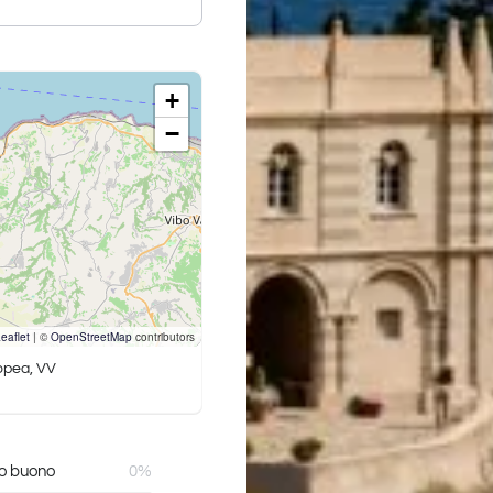
+
−
eaflet
|
©
OpenStreetMap
contributors
ropea, VV
o buono
0%