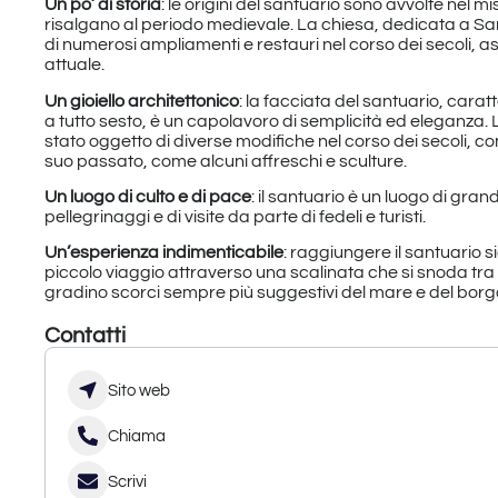
Un po’ di storia
: le origini del santuario sono avvolte nel 
risalgano al periodo medievale. La chiesa, dedicata a Sa
di numerosi ampliamenti e restauri nel corso dei secoli, 
attuale.
Un gioiello architettonico
: la facciata del santuario, cara
a tutto sesto, è un capolavoro di semplicità ed eleganza. 
stato oggetto di diverse modifiche nel corso dei secoli, 
suo passato, come alcuni affreschi e sculture.
Un luogo di culto e di pace
: il santuario è un luogo di grand
pellegrinaggi e di visite da parte di fedeli e turisti.
Un’esperienza indimenticabile
: raggiungere il santuario 
piccolo viaggio attraverso una scalinata che si snoda tra
gradino scorci sempre più suggestivi del mare e del borg
Contatti
Sito web
Chiama
Scrivi