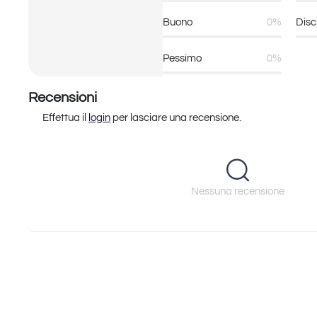
Buono
0%
Disc
Pessimo
0%
Recensioni
Effettua il
login
per lasciare una recensione.
Nessuna recensione