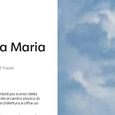
ta Maria
Tropea
boli più iconici della
nte al centro storico di
rchitettura e offre un