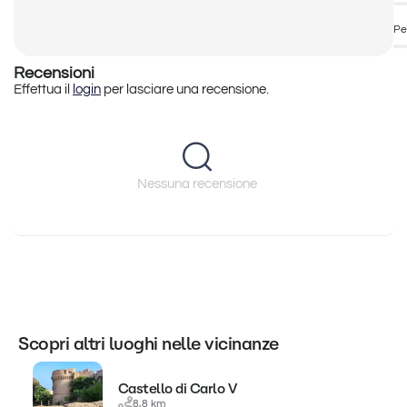
Pe
Recensioni
Effettua il
login
per lasciare una recensione.
Nessuna recensione
Scopri altri luoghi nelle vicinanze
Castello di Carlo V
8,8 km