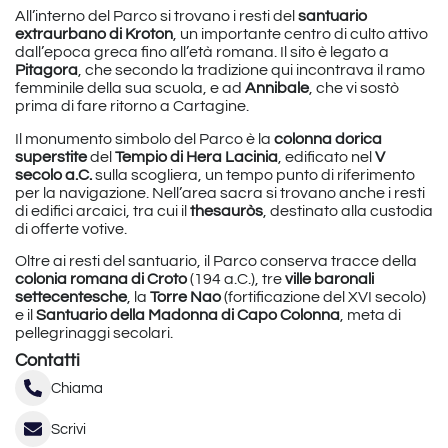
All’interno del Parco si trovano i resti del
santuario
extraurbano di Kroton
, un importante centro di culto attivo
dall’epoca greca fino all’età romana. Il sito è legato a
Pitagora
, che secondo la tradizione qui incontrava il ramo
femminile della sua scuola, e ad
Annibale
, che vi sostò
prima di fare ritorno a Cartagine.
Il monumento simbolo del Parco è la
colonna dorica
superstite
del
Tempio di Hera Lacinia
, edificato nel
V
secolo a.C.
sulla scogliera, un tempo punto di riferimento
per la navigazione. Nell’area sacra si trovano anche i resti
di edifici arcaici, tra cui il
thesauròs
, destinato alla custodia
di offerte votive.
Oltre ai resti del santuario, il Parco conserva tracce della
colonia romana di Croto
(194 a.C.), tre
ville baronali
settecentesche
, la
Torre Nao
(fortificazione del XVI secolo)
e il
Santuario della Madonna di Capo Colonna
, meta di
pellegrinaggi secolari.
Contatti
Chiama
Scrivi