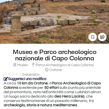
Museo e Parco archeologico
nazionale di Capo Colonna
Museo
Parco Archeologico di Capo Colonna
Crotone
0 recensioni
Suggerisci una modifica
A circa
10 km da Crotone
, il
Parco Archeologico di Capo
Colonna
si estende per
50 ettari
sulla punta più orientale
del promontorio, noto nell’antichità come
Lakinion akron
.
Un luogo sacro dedicato alla
dea Hera Lacinia
, che
conserva testimonianze di un passato millenario, tra
archeologia, storia e natura mediterranea
.