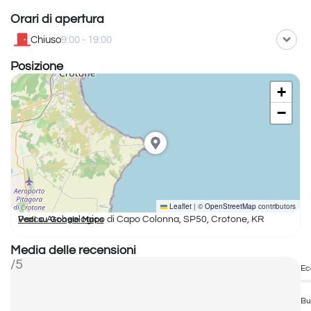
Orari di apertura
Chiuso
9:00 - 19:00
Posizione
+
−
Leaflet
|
©
OpenStreetMap
contributors
Parco Archeologico di Capo Colonna, SP50, Crotone, KR
Vedi su Google Maps
Media delle recensioni
/5
Ec
Bu