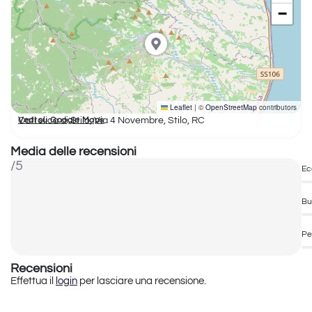
−
Leaflet
|
©
OpenStreetMap
contributors
Cattolica di Stilo, Via 4 Novembre, Stilo, RC
Vedi su Google Maps
Media delle recensioni
/5
Ec
Bu
Pe
Recensioni
Effettua il
login
per lasciare una recensione.