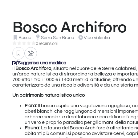
Bosco Archiforo
Bosco
Serra San Bruno
Vibo Valentia
0 recensioni
Suggerisci una modifica
Il
Bosco Archiforo
, situato nel cuore delle Serre calabresi
un’area naturalistica di straordinaria bellezza e importan
700 ettari tra i 1000 e i 1400 metri di altitudine, offrend
caratterizzato da una ricca biodiversità e da una storia mi
Un patrimonio naturalistico unico
Flora:
Il bosco ospita una vegetazione rigogliosa, c
abeti bianchi che raggiungono dimensioni imponenti
arboree secolari e di sottobosco ricco di fiori e fu
un vero e proprio paradiso per gli amanti della natu
Fauna:
La fauna del Bosco Archiforo è altrettanto ri
abitanti più comuni si possono avvistare cervi, capriol