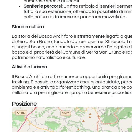
numerose specie di uccelli.
Sentieri e percorsi:
Un fitto reticolo di sentieri permet
tutta la sua estensione, offrendo la possibilità di
nella natura e di ammirare panorami mozzafiato.
Storia e cultura
La storia del Bosco Archiforo è strettamente legata a que
di Serra San Bruno, fondato dai certosini nel XII secolo. I
a lungo il bosco, contribuendo a preservarne l’integrità e la
bosco è di proprietà del Comune di Serra San Bruno e r
patrimonio naturalistico e culturale.
Attività e turismo
Il Bosco Archiforo offre numerose opportunità per gli aman
trekking. È possibile organizzare escursioni guidate, perc
ambientale e attività di forest bathing, una pratica che c
nella natura per migliorare il proprio benessere psico-fisi
Posizione