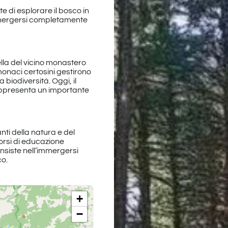
te di esplorare il bosco in
 immergersi completamente
lla del vicino monastero
 monaci certosini gestirono
 biodiversità. Oggi, il
appresenta un importante
ti della natura e del
orsi di educazione
onsiste nell’immergersi
co.
+
−