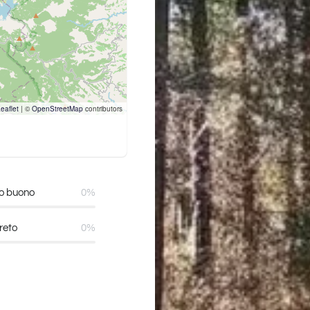
eaflet
|
©
OpenStreetMap
contributors
o buono
0%
reto
0%