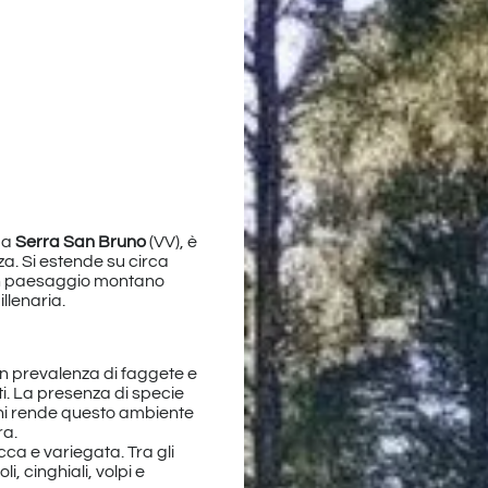
, a
Serra San Bruno
(VV), è
za. Si estende su circa
o un paesaggio montano
llenaria.
on prevalenza di faggete e
. La presenza di specie
nghi rende questo ambiente
ra.
cca e variegata. Tra gli
i, cinghiali, volpi e