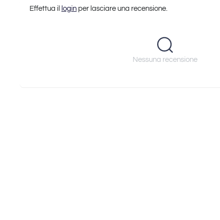
Effettua il
login
per lasciare una recensione.
Nessuna recensione