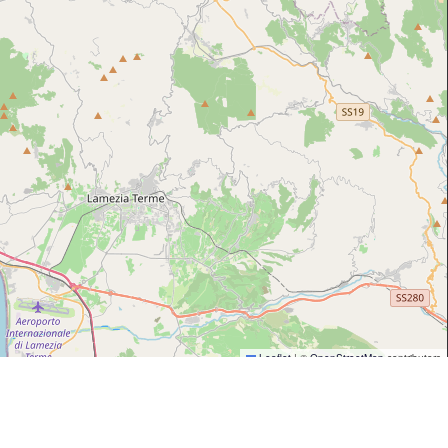
Leaflet
|
©
OpenStreetMap
contributors
Tour in Calabria