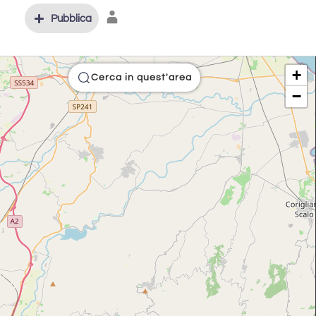
Pubblica
+
Cerca in quest'area
−