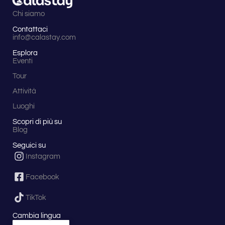
Chi siamo
Contattaci
info@calastay.com
Esplora
Eventi
Tour
Attività
Luoghi
Scopri di più su
Blog
Seguici su
Instagram
Facebook
TikTok
Cambia lingua