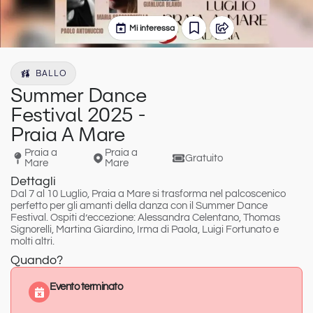
Mi interessa
BALLO
Summer Dance
Festival 2025 -
Praia A Mare
Praia a
Praia a
Gratuito
Mare
Mare
Dettagli
Dal 7 al 10 Luglio
,
Praia a Mare
si trasforma nel palcoscenico
perfetto per gli amanti della danza con il
Summer Dance
Festival
.
Ospiti d’eccezione:
Alessandra Celentano, Thomas
Signorelli, Martina Giardino, Irma di Paola, Luigi Fortunato e
molti altri.
Quando?
Evento terminato