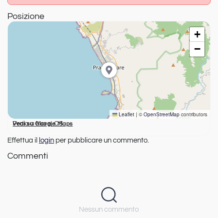
Posizione
+
−
Leaflet
|
©
OpenStreetMap
contributors
Praia a Mare, CS
Vedi su Google Maps
Effettua il
login
per pubblicare un commento.
Commenti
Nessun commento